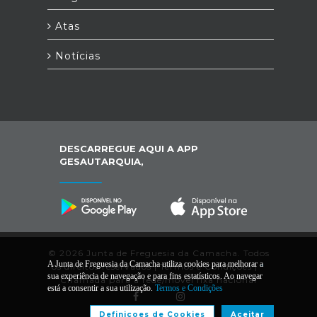
Atas
Notícias
DESCARREGUE AQUI A APP
GESAUTARQUIA,
© 2026 Junta de Freguesia da Camacha. Todos
A Junta de Freguesia da Camacha utiliza cookies para melhorar a
os direitos reservados |
Termos e Condições
|
*
sua experiência de navegação e para fins estatísticos. Ao navegar
Chamada para a rede/móvel fixa nacional
está a consentir a sua utilização.
Termos e Condições
Definiçoes de Cookies
Aceitar