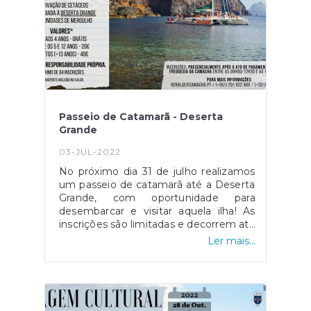
esclarecer quaisquer dúvidas através
do 291 922 466 ou pelo nosso endereço
eletrónico: geral@jfcamacha.pt
Passeio de Catamarã - Deserta
Grande
03-JUL-2022
No próximo dia 31 de julho realizamos
um passeio de catamarã até a Deserta
Grande, com oportunidade para
desembarcar e visitar aquela ilha! As
inscrições são limitadas e decorrem até
o próximo dia 25 de julho. A não
Ler mais...
perder!Inscrições ou mais informações,
nos locais/contatos:- Junta de
Freguesia da Camacha- 291 922 466-
912 624 504- geral@jfcamacha.pt