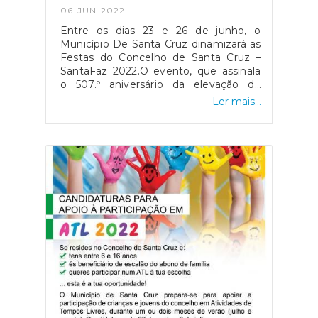
06-JUN-2022
Entre os dias 23 e 26 de junho, o
Município De Santa Cruz dinamizará as
Festas do Concelho de Santa Cruz –
SantaFaz 2022.O evento, que assinala
o 507.º aniversário da elevação de
Santa Cruz a Município, decorrerá no
Ler mais...
dia 23 de junho no centro da cidade de
Santa Cruz e, nos restantes dias,
realizar-se-á pela primeira vez no
renovado Largo Conselheiro Aires de
Ornelas (Largo da Achada), de forma a
descentralizar as Festas do
Concelho.Um evento a não perder!