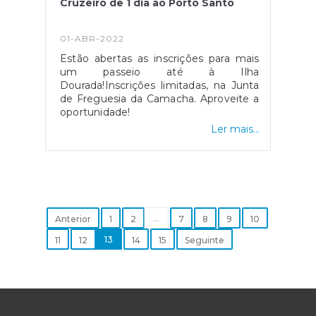
Cruzeiro de 1 dia ao Porto Santo
01-ABR-2022
Estão abertas as inscrições para mais
um passeio até à Ilha
Dourada!Inscrições limitadas, na Junta
de Freguesia da Camacha. Aproveite a
oportunidade!
Ler mais...
...
Anterior
1
2
7
8
9
10
13
11
12
14
15
Seguinte