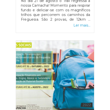
No dia 21 de agosto o Trail regressa à
nossa Camacha! Momento para respirar
fundo e deliciar-se com os magníficos
trilhos que percorrem os caminhos da
Freguesia. São 2 provas, de 12km e
24km que permitem conhecer esta
Ler mais...
localidade tão emblemática.Fica o
convite para esta oportunidade de ficar
ainda mais surpreendido com a Vila
Camacha! Inscrições:
http://lap2go.com/camacha-trail-
2022#camacha #camachatrail
#camachatrail2022