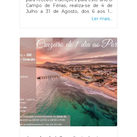
Campo de Férias, realiza-se de 4 de
Julho a 31 de Agosto, dos 6 aos 14
anos. Não deixes fugir esta
Ler mais...
oportunidade.Para mais informações
consulta a página da Associação
Desportiva da Camacha e AD Camacha
/ Futebol Formação.