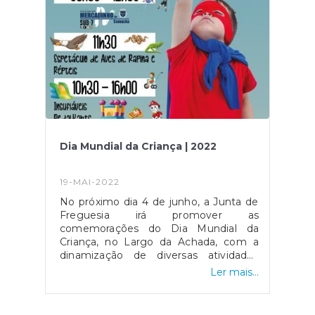
Dia Mundial da Criança | 2022
19-MAI-2022
No próximo dia 4 de junho, a Junta de
Freguesia irá promover as
comemorações do Dia Mundial da
Criança, no Largo da Achada, com a
dinamização de diversas atividades
direcionadas às crianças. Será um dia
Ler mais...
recheado de animação e diversão!A
não perder!