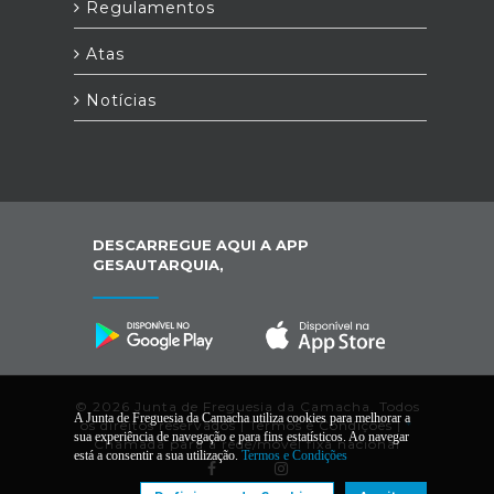
Regulamentos
Atas
Notícias
DESCARREGUE AQUI A APP
GESAUTARQUIA,
© 2026 Junta de Freguesia da Camacha. Todos
A Junta de Freguesia da Camacha utiliza cookies para melhorar a
os direitos reservados |
Termos e Condições
|
*
sua experiência de navegação e para fins estatísticos. Ao navegar
Chamada para a rede/móvel fixa nacional
está a consentir a sua utilização.
Termos e Condições