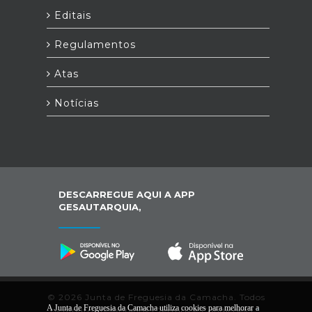
Editais
Regulamentos
Atas
Notícias
DESCARREGUE AQUI A APP
GESAUTARQUIA,
© 2026 Junta de Freguesia da Camacha. Todos
A Junta de Freguesia da Camacha utiliza cookies para melhorar a
os direitos reservados |
Termos e Condições
|
*