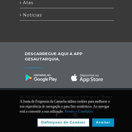
Atas
Notícias
DESCARREGUE AQUI A APP
GESAUTARQUIA,
© 2026 Junta de Freguesia da Camacha. Todos
A Junta de Freguesia da Camacha utiliza cookies para melhorar a
os direitos reservados |
Termos e Condições
|
*
sua experiência de navegação e para fins estatísticos. Ao navegar
Chamada para a rede/móvel fixa nacional
está a consentir a sua utilização.
Termos e Condições
Definiçoes de Cookies
Aceitar
Desenvolvido por: