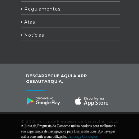
Regulamentos
Atas
Notícias
DESCARREGUE AQUI A APP
GESAUTARQUIA,
© 2026 Junta de Freguesia da Camacha. Todos
A Junta de Freguesia da Camacha utiliza cookies para melhorar a
os direitos reservados |
Termos e Condições
|
*
sua experiência de navegação e para fins estatísticos. Ao navegar
Chamada para a rede/móvel fixa nacional
está a consentir a sua utilização.
Termos e Condições