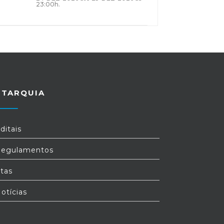
23:00h.
UTARQUIA
ditais
egulamentos
tas
otícias