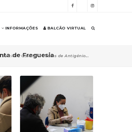
INFORMAÇÕES
BALCÃO VIRTUAL
unta de Freguesia
Início
Galeria
Testes de Antigénio...