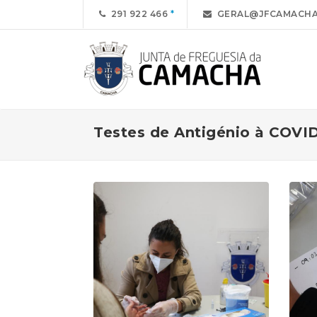
291 922 466
GERAL@JFCAMACHA
Testes de Antigénio à COVID