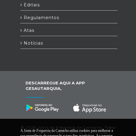
Editais
Regulamentos
Atas
Notícias
DESCARREGUE AQUI A APP
GESAUTARQUIA,
© 2026 Junta de Freguesia da Camacha. Todos
A Junta de Freguesia da Camacha utiliza cookies para melhorar a
os direitos reservados |
Termos e Condições
|
*
sua experiência de navegação e para fins estatísticos. Ao navegar