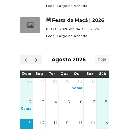
plataforma https://lap2go.com/pt/event/camac
Local: Largo da Achada
trail-2026Contamos com a sua
participação para fazermos,
Festa da Maçã | 2026
juntos, mais uma grande edição
01-OUT-2026 até 04-OUT-2026
do Camacha
Local: Largo da Achada
Trail!Organização:Casa do Povo
da CamachaSecção Desportiva
Casa do Povo da CamachaJunta
Agosto 2026
hoje
de Freguesia da Camacha
Dom
Seg
Ter
Qua
Qui
Sex
Sáb
26
27
28
29
30
31
1
Semana da Saúde e Bem-estar
2
3
4
5
6
7
8
Camacha Trail 2026
9
10
11
12
13
14
15