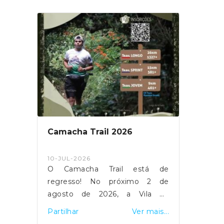
Camacha Trail 2026
Apoio
Sant
10-JUL-2026
22-AB
bro,
O Camacha Trail está de
Estão
 da
regresso! No próximo 2 de
ao pr
 um
agosto de 2026, a Vila da
Agríc
marã
Camacha, Madeira volta a
Cruz!
is...
Partilhar
Ver mais...
Partil
 as
receber mais uma edição do
seu p